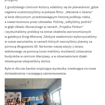
Z grodziskiego Centrum Kultury udaliśmy się do planetarium, gdzie
najpierw uczestniczyliśmy w pokazie filmu: „Marzenie o lataniu”
w kinie sferycznym, przedstawiającym historię podboju nieba,
a nawet kosmosu przez człowieka. Później „odbyliśmy podróż”
w głąb Układu Słonecznego w ramach „Projektu Perkun”
i wysłuchaliśmy prelekcji na temat obiektów astronomicznych
w galaktyce Drogi Mlecznej. Zdobyte wiadomości wykorzystaliśmy
w czasie warsztatów, w ramach których tworzyliśmy planety za
pomocą długopisów 3D. Na koniec naszej wizyty z tarasu
widokowego za pomocą lunet mieliśmy możliwość zobaczenia
budynków w centrum Warszawy, a w obserwatorium dzięki
teleskopowi obejrzeliśmy słońce.
Była to dla nas bardzo inspirująca wycieczka, otwierająca na nowe
doświadczenia i rozwijająca zainteresowania.